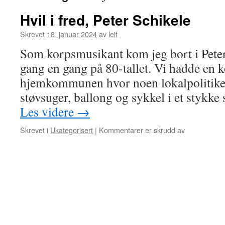
Hvil i fred, Peter Schikele
Skrevet
18. januar 2024
av
leif
Som korpsmusikant kom jeg bort i Peter 
gang en gang på 80-tallet. Vi hadde en k
hjemkommunen hvor noen lokalpolitikere
støvsuger, ballong og sykkel i et stykk
Les videre
→
for
Skrevet i
Ukategorisert
|
Kommentarer er skrudd av
Hvil
i
fred,
Peter
Schikele