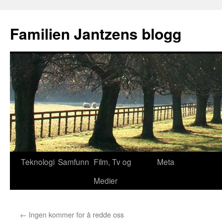
Hopp
til
Familien Jantzens blogg
innhold
Teknologi
Samfunn
Film, Tv og
Meta
Medier
←
Ingen kommer for å redde oss