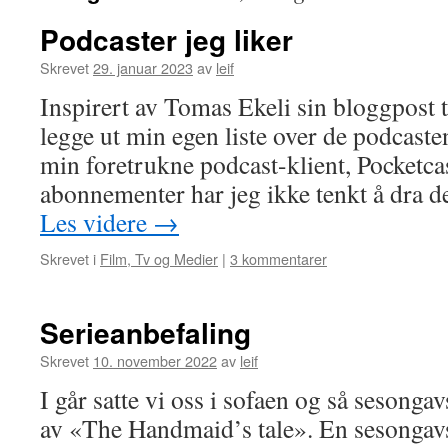
Podcaster jeg liker
Skrevet
29. januar 2023
av
leif
Inspirert av Tomas Ekeli sin bloggpost t
legge ut min egen liste over de podcaste
min foretrukne podcast-klient, Pocketca
abonnementer har jeg ikke tenkt å dra 
Les videre
→
Skrevet i
Film, Tv og Medier
|
3 kommentarer
Serieanbefaling
Skrevet
10. november 2022
av
leif
I går satte vi oss i sofaen og så sesonga
av «The Handmaid’s tale». En sesongav