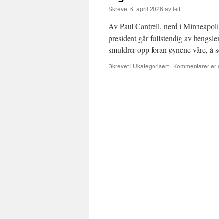
Skrevet
6. april 2026
av
leif
Av Paul Cantrell, nerd i Minneapol
president går fullstendig av hengsle
smuldrer opp foran øynene våre, å
Skrevet i
Ukategorisert
|
Kommentarer er 