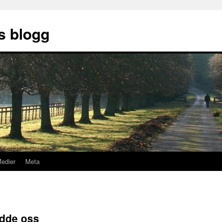
s blogg
Medier
Meta
edde oss