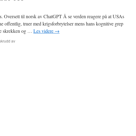
is. Oversett til norsk av ChatGPT Å se verden reagere på at USAs
ne offentlig, truer med krigsforbrytelser mens hans kognitive grep
 se skrekken og …
Les videre
→
for
skrudd av
Ingen
kommer
for
å
redde
oss