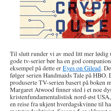
Til slutt runder vi av med litt mer lødi
gode tv-serier bør ha en god companion
eksempel på dette er
Eyes on Gilead
. De
følger serien Handmaids Tale på HBO. 
produserte TV-serien basert på boken
Margaret Atwood finner sted i et noe dy
kristenfundamentalistisk nord-øst USA, 
en reise fra ukjent hverdagskvinne til h
motstandsaktivist. Sesong 5 er akkurat a