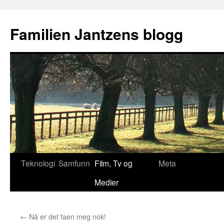
Hopp
til
Familien Jantzens blogg
innhold
Teknologi
Samfunn
Film, Tv og
Meta
Medier
←
Nå er det faen meg nok!