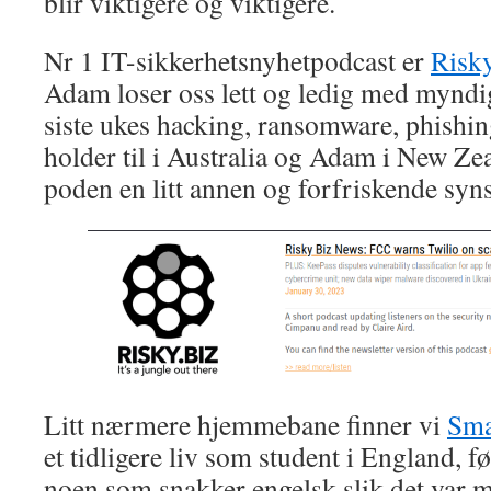
blir viktigere og viktigere.
Nr 1 IT-sikkerhetsnyhetpodcast er
Risk
Adam loser oss lett og ledig med myn
siste ukes hacking, ransomware, phishin
holder til i Australia og Adam i New Ze
poden en litt annen og forfriskende syn
Litt nærmere hjemmebane finner vi
Sma
et tidligere liv som student i England, f
noen som snakker engelsk slik det var 