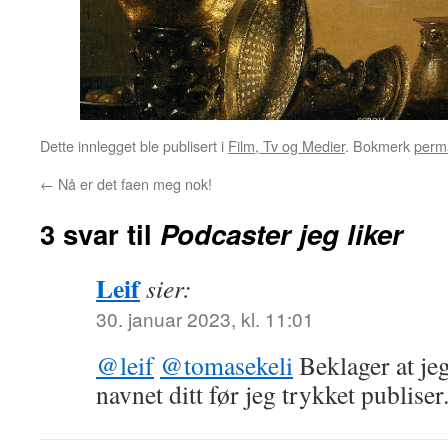
Dette innlegget ble publisert i
Film, Tv og Medier
. Bokmerk
perm
←
Nå er det faen meg nok!
3 svar til
Podcaster jeg liker
Leif
sier:
30. januar 2023, kl. 11:01
@leif
@tomasekeli
Beklager at jeg
navnet ditt før jeg trykket publiser