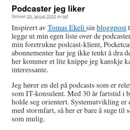
Podcaster jeg liker
Skrevet
29. januar 2023
av
leif
Inspirert av
Tomas Ekeli
sin
bloggpost
t
legge ut min egen liste over de podcaste
min foretrukne podcast-klient, Pocketca
abonnementer har jeg ikke tenkt å dra 
her kommer et lite knippe jeg kanskje k
interessante.
Jeg hører en del på podcasts som er rel
som IT-konsulent. Med 30 år fartstid i b
holde seg orientert. Systemutvikling er 
med stormfart, så her er bare å suge til
som mulig.