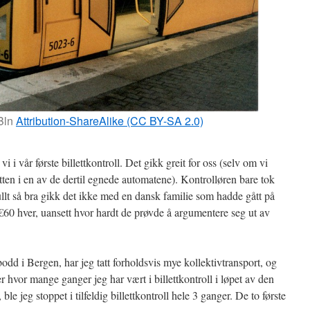
Bln
Attribution-ShareAlike (CC BY-SA 2.0)
i i vår første billettkontroll. Det gikk greit for oss (selv om vi
tten i en av de dertil egnede automatene). Kontrolløren bare tok
Fullt så bra gikk det ikke med en dansk familie som hadde gått på
å €60 hver, uansett hvor hardt de prøvde å argumentere seg ut av
bodd i Bergen, har jeg tatt forholdsvis mye kollektivtransport, og
r hvor mange ganger jeg har vært i billettkontroll i løpet av den
 ble jeg stoppet i tilfeldig billettkontroll hele 3 ganger. De to første