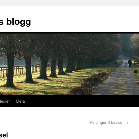
s blogg
Medier
Meta
Meldinger til besvær
→
sel