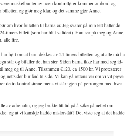
 svære muskelbunter av noen kontrollører kommer ombord og
m billetten og gjør meg klar, og det samme gjør Anne.
pør om hvor billetten til barna er. Jeg svarer på min lett haltende
 24-timers billett (som har blitt validert). Han ser på meg og Anne,
 alle fire.
 har hørt om at barn dekkes av 24-timers billetten og at alle må ha
lega står og bifaller det han sier. Siden barna ikke har med seg id-
 til meg og til Anne. Tilsammen €120, ca 1500 kr. Vi protesterer
g nettsider blir feid til side. Vi kan gå rettens vei om vi vil prøve
nner de to kontrollørene mens vi står igjen på perrongen med hver
fulle av adrenalin, og jeg brukte litt tid på å søke på nettet om
 ikke, og at vi kanskje hadde misforstått? Det viste seg at det hadde