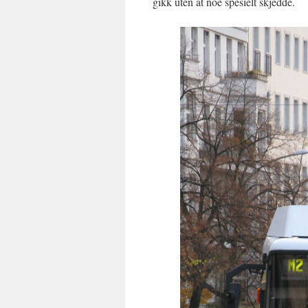
gikk uten at noe spesielt skjedde.