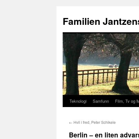
Hopp
til
Familien Jantzen
innhold
Teknologi
Samfunn
Film, Tv og 
←
Hvil i fred, Peter Schikele
Berlin – en liten advar