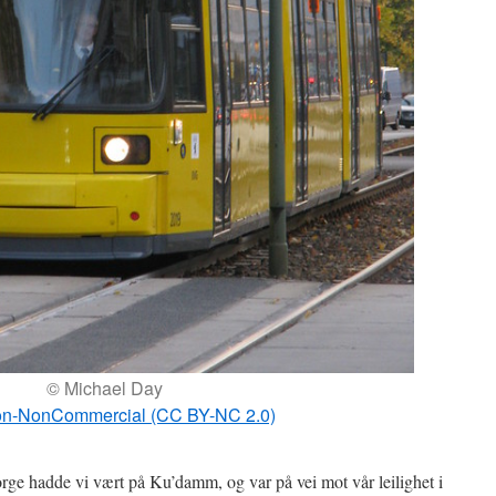
© Michael Day
tion-NonCommercial (CC BY-NC 2.0)
orge hadde vi vært på Ku’damm, og var på vei mot vår leilighet i