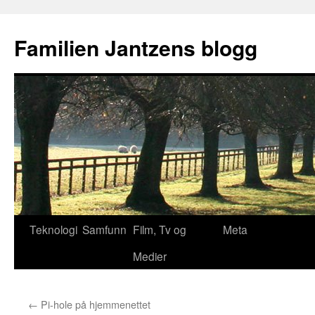
Hopp
til
Familien Jantzens blogg
innhold
Teknologi
Samfunn
Film, Tv og
Meta
Medier
←
Pi-hole på hjemmenettet