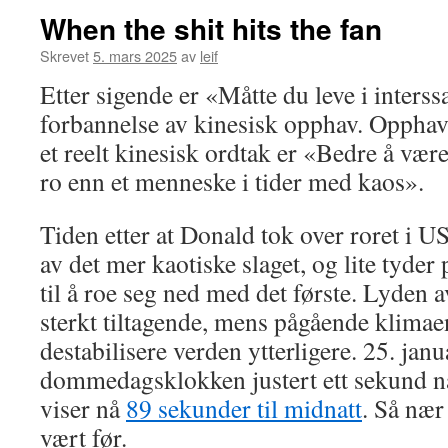
When the shit hits the fan
Skrevet
5. mars 2025
av
leif
Etter sigende er «Måtte du leve i interss
forbannelse av kinesisk opphav. Opphav
et reelt kinesisk ordtak er «Bedre å vær
ro enn et menneske i tider med kaos».
Tiden etter at Donald tok over roret i US
av det mer kaotiske slaget, og lite tyde
til å roe seg ned med det første. Lyden a
sterkt tiltagende, mens pågående klimaen
destabilisere verden ytterligere. 25. janu
dommedagsklokken justert ett sekund n
viser nå
89 sekunder til midnatt
. Så nær
vært før.